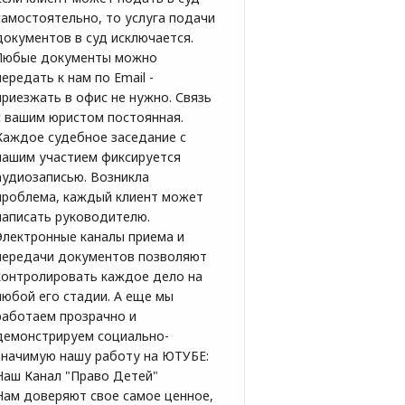
самостоятельно, то услуга подачи
документов в суд исключается.
Любые документы можно
передать к нам по Email -
приезжать в офис не нужно. Связь
с вашим юристом постоянная.
Каждое судебное заседание с
нашим участием фиксируется
аудиозаписью. Возникла
проблема, каждый клиент может
написать руководителю.
Электронные каналы приема и
передачи документов позволяют
контролировать каждое дело на
любой его стадии. А еще мы
работаем прозрачно и
демонстрируем социально-
значимую нашу работу на ЮТУБЕ:
Наш Канал "Право Детей"
Нам доверяют свое самое ценное,