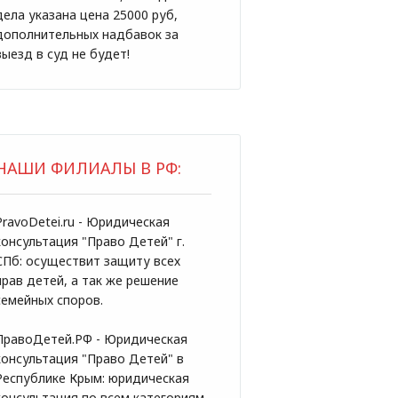
дела указана цена 25000 руб,
дополнительных надбавок за
выезд в суд не будет!
НАШИ ФИЛИАЛЫ В РФ:
PravoDetei.ru - Юридическая
консультация "Право Детей" г.
СПб: осуществит защиту всех
прав детей, а так же решение
семейных споров.
ПравоДетей.РФ - Юридическая
консультация "Право Детей" в
Республике Крым: юридическая
консультация по всем категориям