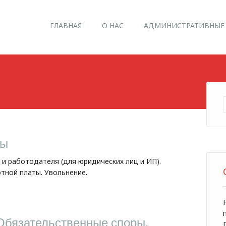
Main menu
Skip
ГЛАВНАЯ
О НАС
АДМИНИСТРАТИВНЫЕ
to
content
ры
 и работодателя (для юридических лиц и ИП).
тной платы. Увольнение.
Обязательственные споры,