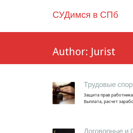
СУДимся в СПб
Author:
Jurist
Трудовые спо
Защита прав работника
Выплата, расчет зарабо
Договорные и 