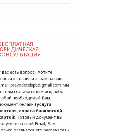
БЕСПЛАТНАЯ
ЮРИДИЧЕСКАЯ
КОНСУЛЬТАЦИЯ
У вас есть вопрос? Хотите
спросить, напишите нам на наш
Email: pravodeteispb@gmail.com Мы
готовы составить вам иск, либо
любой необходимый Вам
документ онлайн
(услуга
платная, оплата банковской
картой)
. Готовый документ вы
получите на свой Email, Вам
только останется его распечатать