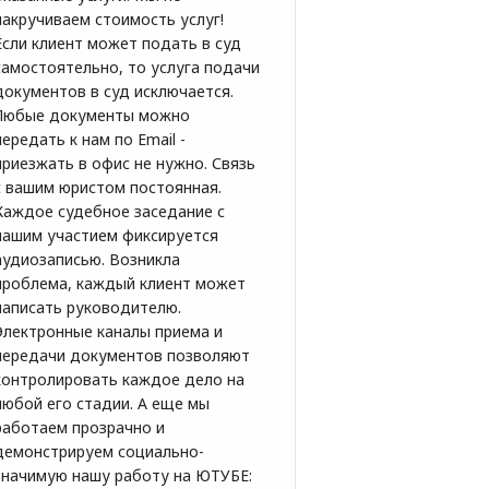
накручиваем стоимость услуг!
Если клиент может подать в суд
самостоятельно, то услуга подачи
документов в суд исключается.
Любые документы можно
передать к нам по Email -
приезжать в офис не нужно. Связь
с вашим юристом постоянная.
Каждое судебное заседание с
нашим участием фиксируется
аудиозаписью. Возникла
проблема, каждый клиент может
написать руководителю.
Электронные каналы приема и
передачи документов позволяют
контролировать каждое дело на
любой его стадии. А еще мы
работаем прозрачно и
демонстрируем социально-
значимую нашу работу на ЮТУБЕ: