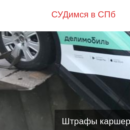
СУДимся в СПб
Штрафы каршери