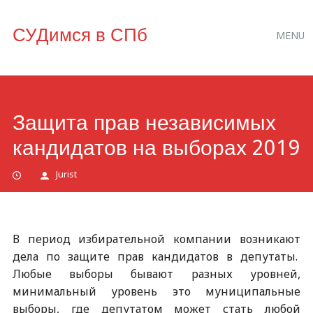
Main
Skip
СУДимся в СПб
MENU
to
menu
content
Защита прав независимых
кандидатов на выборах 2019
Jurist
В период избирательной компании возникают
дела по защите прав кандидатов в депутаты.
Любые выборы бывают разных уровней,
минимальный уровень это муниципальные
выборы, где депутатом может стать любой