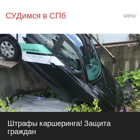
Main
Skip
СУДимся в СПб
MENU
to
menu
content
Штрафы каршеринга! Защита
граждан