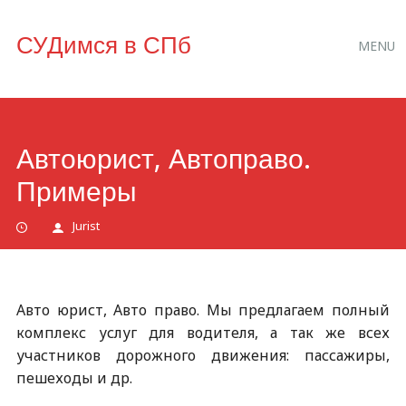
Main
Skip
СУДимся в СПб
MENU
to
menu
content
Автоюрист, Автоправо.
Примеры
Jurist
Авто юрист, Авто право. Мы предлагаем полный
комплекс услуг для водителя, а так же всех
участников дорожного движения: пассажиры,
пешеходы и др.